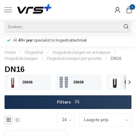
0
MENU
Al
40+ jaar
specialist in hogedruktechniek
Home
/
Hogedruk
/
Hogedrukslangen en armaturen
/
Hogedrukslangen
/
Hogedrukslangen per grootte
/
DN16
DN16
DN06
DN08
DN10
Filters