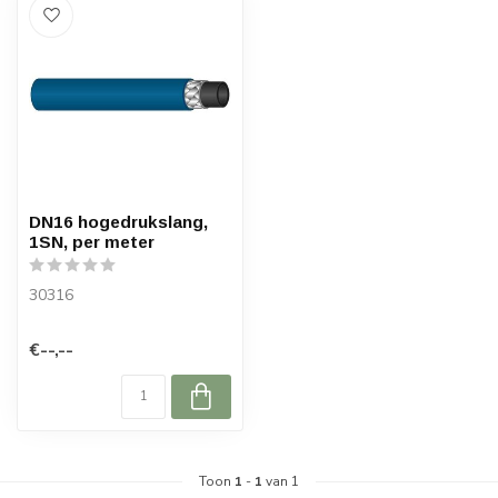
DN16 hogedrukslang,
1SN, per meter
30316
€--,--
Toon
1
-
1
van 1