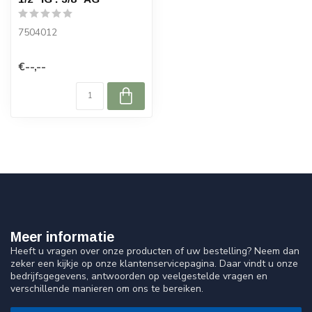
7504012
€--,--
Meer informatie
Heeft u vragen over onze producten of uw bestelling? Neem dan
zeker een kijkje op onze klantenservicepagina. Daar vindt u onze
bedrijfsgegevens, antwoorden op veelgestelde vragen en
verschillende manieren om ons te bereiken.