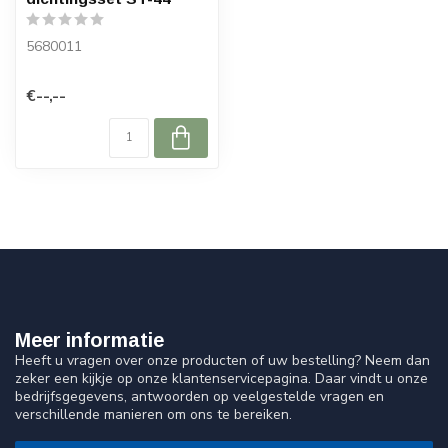
5680011
€--,--
Meer informatie
Heeft u vragen over onze producten of uw bestelling? Neem dan
zeker een kijkje op onze klantenservicepagina. Daar vindt u onze
bedrijfsgegevens, antwoorden op veelgestelde vragen en
verschillende manieren om ons te bereiken.