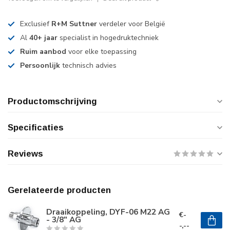
Exclusief
R+M Suttner
verdeler voor België
Al
40+ jaar
specialist in hogedruktechniek
Ruim aanbod
voor elke toepassing
Persoonlijk
technisch advies
Productomschrijving
Specificaties
Reviews
Gerelateerde producten
Draaikoppeling, DYF-06 M22 AG
€-
- 3/8" AG
-,--