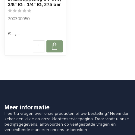
3/8" IG - 1/4" IG, 275 bar
200300050
€--,--
Meer informatie
Heeft u vragen over onze producten of uw bestelling? Neem dan
zeker een kijkje op onze klantenservicepagina. Daar vindt u onze
bedrijfsgegevens, antwoorden op veelgestelde vragen en
verschillende manieren om ons te bereiken.