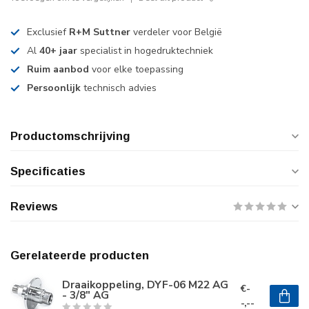
Exclusief
R+M Suttner
verdeler voor België
Al
40+ jaar
specialist in hogedruktechniek
Ruim aanbod
voor elke toepassing
Persoonlijk
technisch advies
Productomschrijving
Specificaties
Reviews
Gerelateerde producten
Draaikoppeling, DYF-06 M22 AG
€-
- 3/8" AG
-,--