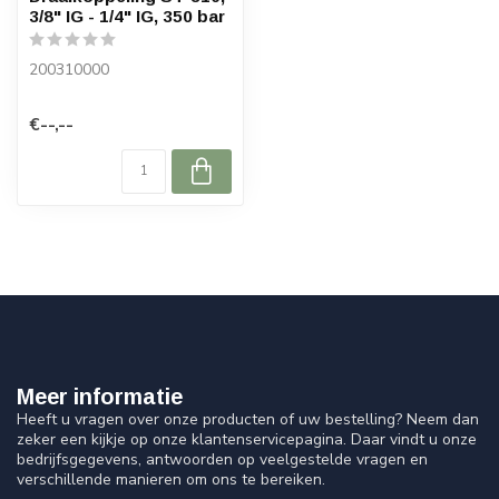
3/8" IG - 1/4" IG, 350 bar
200310000
€--,--
Meer informatie
Heeft u vragen over onze producten of uw bestelling? Neem dan
zeker een kijkje op onze klantenservicepagina. Daar vindt u onze
bedrijfsgegevens, antwoorden op veelgestelde vragen en
verschillende manieren om ons te bereiken.