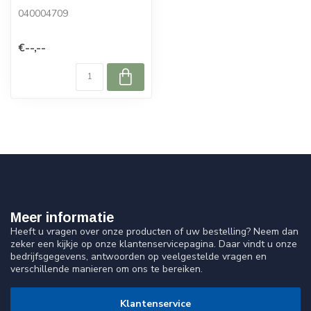
040004709
€--,--
Meer informatie
Heeft u vragen over onze producten of uw bestelling? Neem dan
zeker een kijkje op onze klantenservicepagina. Daar vindt u onze
bedrijfsgegevens, antwoorden op veelgestelde vragen en
verschillende manieren om ons te bereiken.
Klantenservice