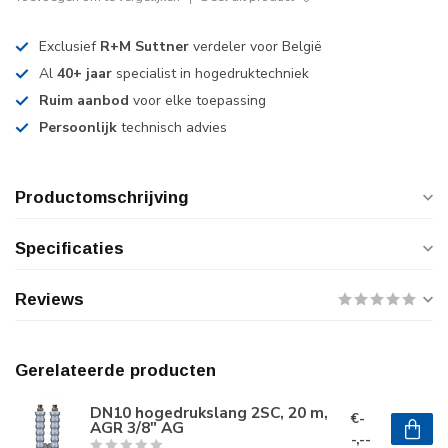
Exclusief
R+M Suttner
verdeler voor België
Al
40+ jaar
specialist in hogedruktechniek
Ruim aanbod
voor elke toepassing
Persoonlijk
technisch advies
Productomschrijving
Specificaties
Reviews
Gerelateerde producten
DN10 hogedrukslang 2SC, 20 m,
€-
AGR 3/8" AG
-,--