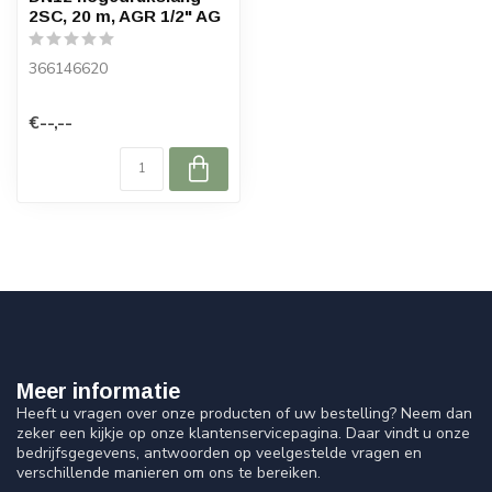
2SC, 20 m, AGR 1/2" AG
366146620
€--,--
Meer informatie
Heeft u vragen over onze producten of uw bestelling? Neem dan
zeker een kijkje op onze klantenservicepagina. Daar vindt u onze
bedrijfsgegevens, antwoorden op veelgestelde vragen en
verschillende manieren om ons te bereiken.