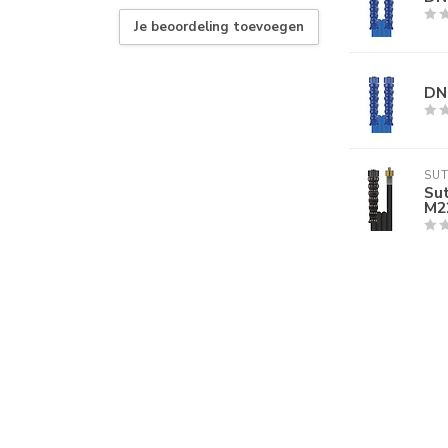
Je beoordeling toevoegen
DN
SU
Su
M22