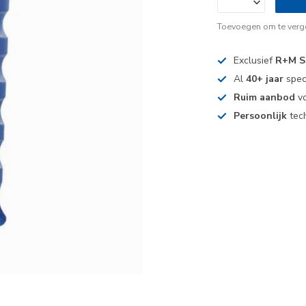
Toevoegen om te verge
Exclusief
R+M S
Al
40+ jaar
spec
Ruim aanbod
vo
Persoonlijk
tech