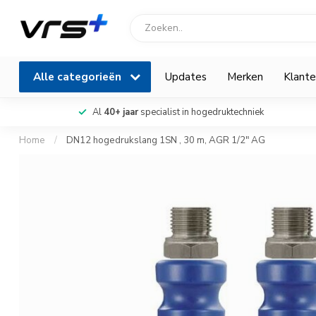
Alle categorieën
Updates
Merken
Klante
Al
40+ jaar
specialist in hogedruktechniek
Home
/
DN12 hogedrukslang 1SN , 30 m, AGR 1/2" AG