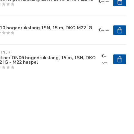
€--,--
10 hogedrukslang 1SN, 15 m, DKO M22 IG
€--,--
TTNER
€-
ttner DN06 hogedrukslang, 15 m, 1SN, DKO
 IG - M22 haspel
-,--