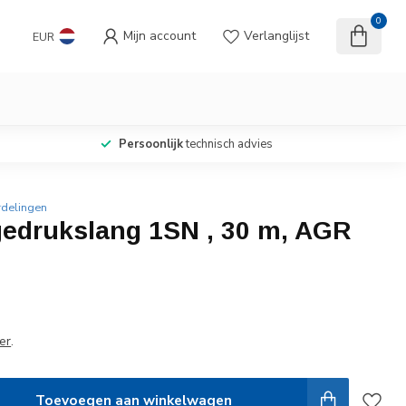
0
Mijn account
Verlanglijst
EUR
Persoonlijk
technisch advies
rdelingen
edrukslang 1SN , 30 m, AGR
er
.
Toevoegen aan winkelwagen