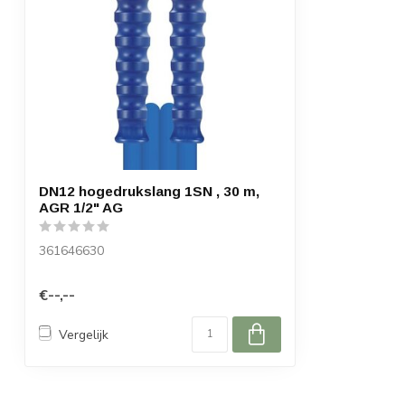
DN12 hogedrukslang 1SN , 30 m,
AGR 1/2" AG
361646630
€--,--
Vergelijk