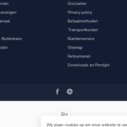
rrein
Disclaimer
passingen
Privacy policy
eriaal
Betaalmethoden
Transportkosten
 Buitenkans
Klantenservice
cten
Sitemap
Retourneren
Downloads en Perslijst
Wij slaan cookies op om onze website te ve
© Copyright 2026 VRSPLUS