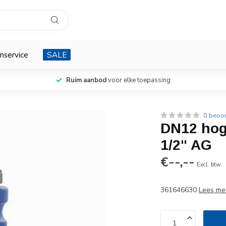
nservice
SALE
Ruim aanbod
voor elke toepassing
0 beoo
DN12 hog
1/2" AG
€--,--
Excl. btw
361646630
Lees me