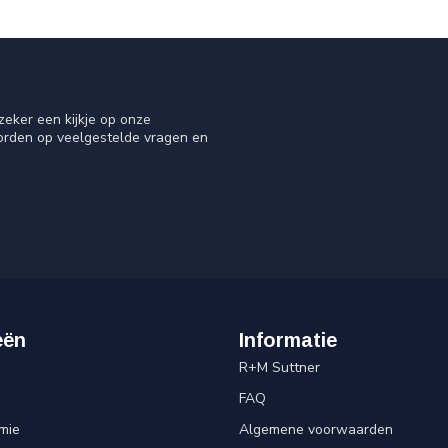
eker een kijkje op onze
oorden op veelgestelde vragen en
eën
Informatie
R+M Suttner
FAQ
mie
Algemene voorwaarden