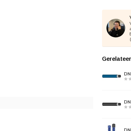
Gerelatee
DN
DN
DN