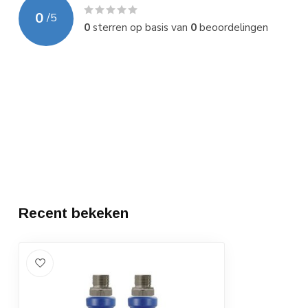
0
/
5
0
sterren op basis van
0
beoordelingen
Recent bekeken