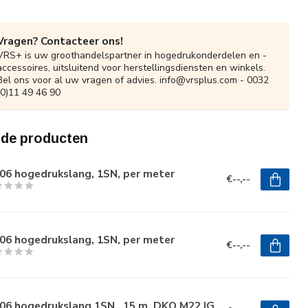
Vragen? Contacteer ons!
VRS+ is uw groothandelspartner in hogedrukonderdelen en -
accessoires, uitsluitend voor herstellingsdiensten en winkels.
Bel ons voor al uw vragen of advies.
info@vrsplus.com
- 0032
(0)11 49 46 90
rde producten
06 hogedrukslang, 1SN, per meter
€--,--
06 hogedrukslang, 1SN, per meter
€--,--
06 hogedrukslang 1SN , 15 m, DKO M22 IG