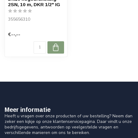
2SN, 10 m, DKR 1/2" IG
355656310
€--,--
Meer informatie
Heeft u vragen over onze producten of uw bestelling? Neem dan
zeker een kijkje op onze klantenservicepagina. Daar vindt u onze
bedrijfsgegevens, antwoorden op veelgestelde vragen en
verschillende manieren om ons te bereiken.