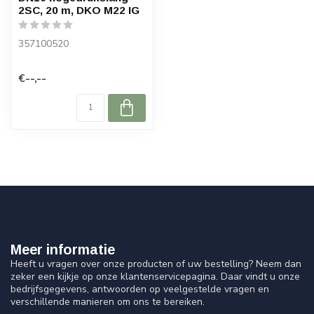
2SC, 20 m, DKO M22 IG
357100520
€--,--
Meer informatie
Heeft u vragen over onze producten of uw bestelling? Neem dan
zeker een kijkje op onze klantenservicepagina. Daar vindt u onze
bedrijfsgegevens, antwoorden op veelgestelde vragen en
verschillende manieren om ons te bereiken.