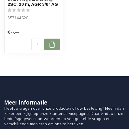
2SC, 20 m, AGR 3/8" AG
357144520
€--,--
Meer informatie
Heeft u vragen over onze producten of uw bestelling? Neem dan
zeker een kijkje op onze klantenservicepagina. Daar vindt u onze
bedrijfsgegevens, antwoorden op veelgestelde vragen en
verschillende manieren om ons te bereiken.