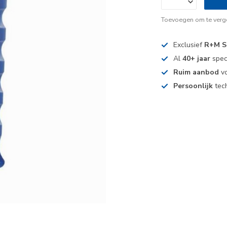
Toevoegen om te verge
Exclusief
R+M S
Al
40+ jaar
spec
Ruim aanbod
vo
Persoonlijk
tech