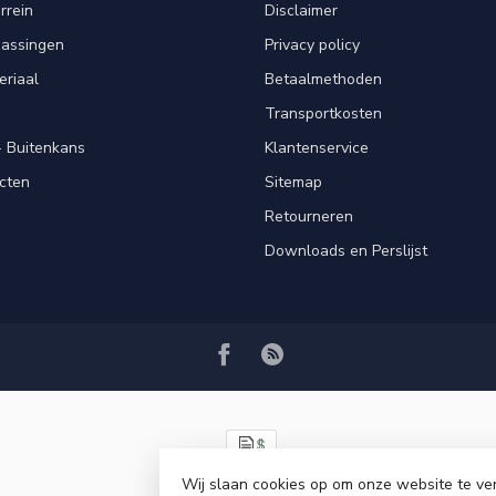
rrein
Disclaimer
passingen
Privacy policy
eriaal
Betaalmethoden
Transportkosten
 Buitenkans
Klantenservice
cten
Sitemap
Retourneren
Downloads en Perslijst
Wij slaan cookies op om onze website te ve
© Copyright 2026 VRSPLUS