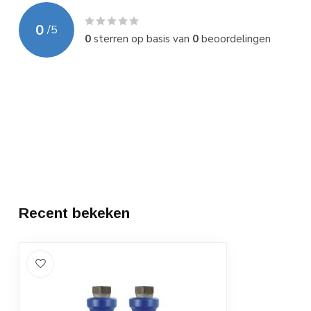
0
/
5
0
sterren op basis van
0
beoordelingen
Recent bekeken