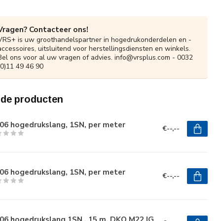
Vragen? Contacteer ons!
VRS+ is uw groothandelspartner in hogedrukonderdelen en -
accessoires, uitsluitend voor herstellingsdiensten en winkels.
Bel ons voor al uw vragen of advies.
info@vrsplus.com
- 0032
(0)11 49 46 90
rde producten
06 hogedrukslang, 1SN, per meter
€--,--
06 hogedrukslang, 1SN, per meter
€--,--
06 hogedrukslang 1SN , 15 m, DKO M22 IG