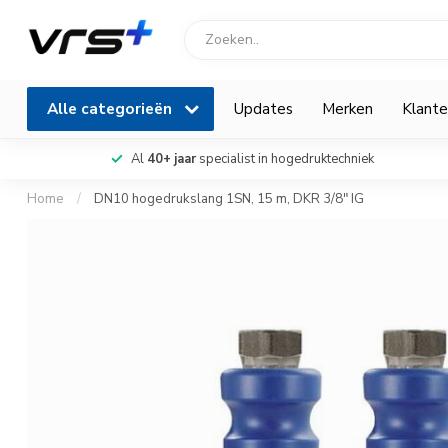
Alle categorieën
Updates
Merken
Klante
Al
40+ jaar
specialist in hogedruktechniek
Home
/
DN10 hogedrukslang 1SN, 15 m, DKR 3/8" IG