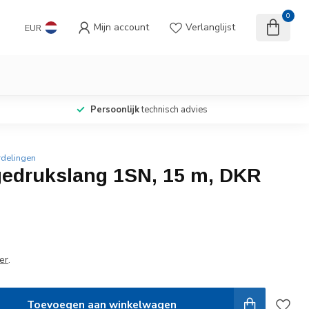
0
Mijn account
Verlanglijst
EUR
Persoonlijk
technisch advies
rdelingen
edrukslang 1SN, 15 m, DKR
er
.
Toevoegen aan winkelwagen