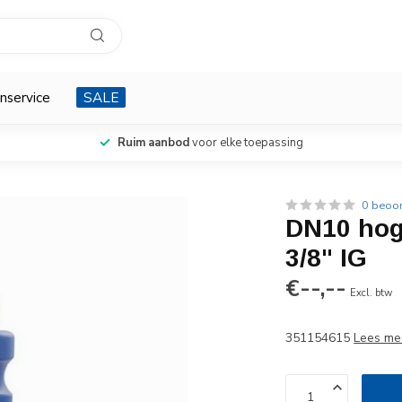
nservice
SALE
Ruim aanbod
voor elke toepassing
0 beoo
DN10 hog
3/8" IG
€--,--
Excl. btw
351154615
Lees me