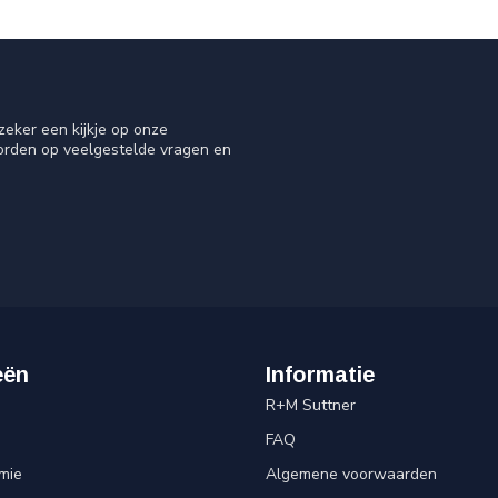
eker een kijkje op onze
oorden op veelgestelde vragen en
eën
Informatie
R+M Suttner
FAQ
mie
Algemene voorwaarden