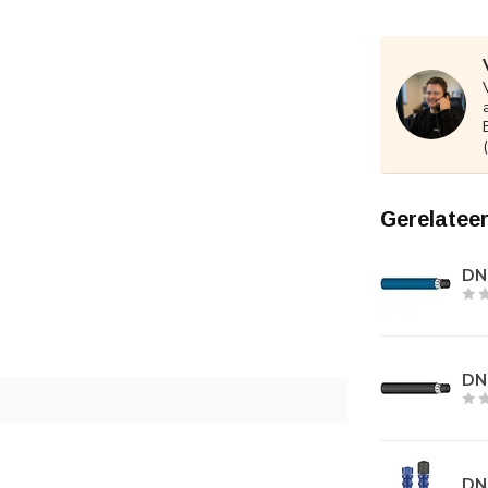
Gerelatee
DN
DN
DN