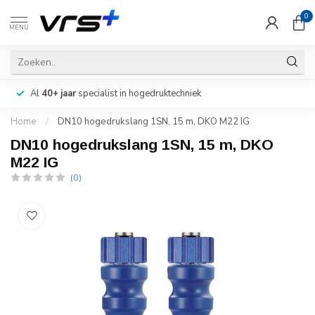
0
MENU
Al
40+ jaar
specialist in hogedruktechniek
Home
/
DN10 hogedrukslang 1SN, 15 m, DKO M22 IG
DN10 hogedrukslang 1SN, 15 m, DKO
M22 IG
(0)