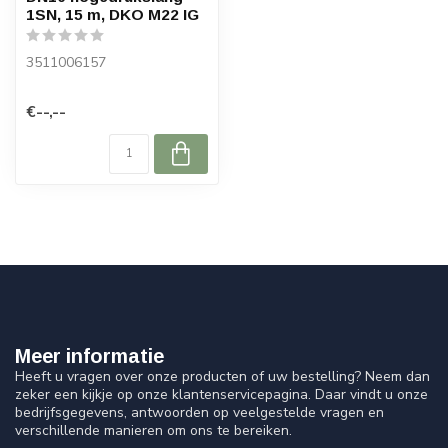
1SN, 15 m, DKO M22 IG
3511006157
€--,--
Meer informatie
Heeft u vragen over onze producten of uw bestelling? Neem dan
zeker een kijkje op onze klantenservicepagina. Daar vindt u onze
bedrijfsgegevens, antwoorden op veelgestelde vragen en
verschillende manieren om ons te bereiken.