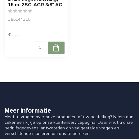
15 m, 2SC, AGR 3/8" AG
355144315
€--,--
Meer informatie
Heeft u vragen over onze producten of uw bestelling? Neem dan
zeker een kijkje op onze klantenservicepagina. Daar vindt u onze
bedrijfsgegevens, antwoorden op veelgestelde vragen en
verschillende manieren om ons te bereiken.