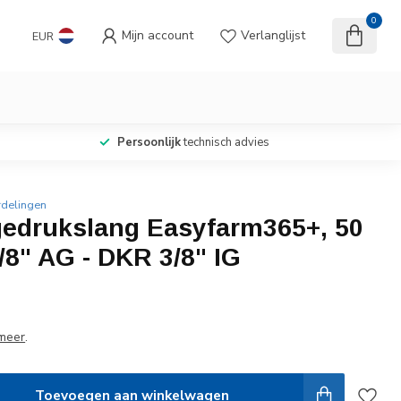
0
Mijn account
Verlanglijst
EUR
Persoonlijk
technisch advies
rdelingen
edrukslang Easyfarm365+, 50
8" AG - DKR 3/8" IG
meer
.
Toevoegen aan winkelwagen