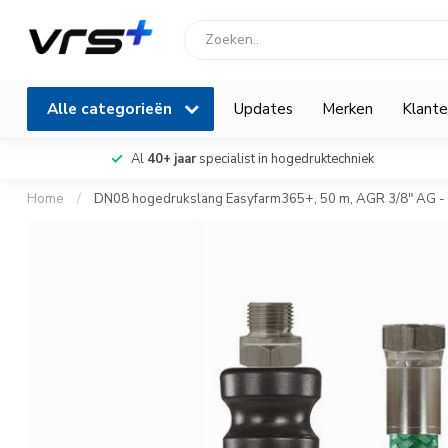
Alle categorieën
Updates
Merken
Klante
Al
40+ jaar
specialist in hogedruktechniek
Home
/
DN08 hogedrukslang Easyfarm365+, 50 m, AGR 3/8" AG - 