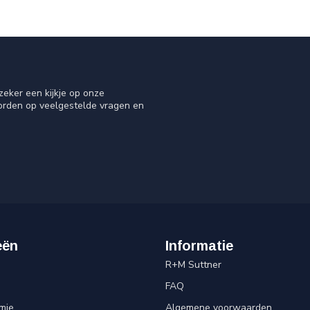
eker een kijkje op onze
oorden op veelgestelde vragen en
eën
Informatie
R+M Suttner
FAQ
mie
Algemene voorwaarden