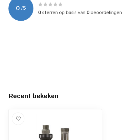
0
/
5
0
sterren op basis van
0
beoordelingen
Recent bekeken