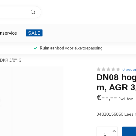
nservice
SALE
Ruim aanbod
voor elke toepassing
DKR 3/8" IG
0 beoo
DN08 hog
m, AGR 3/
€--,--
Excl. btw
34820155850
Lees 