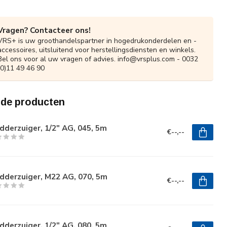
Vragen? Contacteer ons!
VRS+ is uw groothandelspartner in hogedrukonderdelen en -
accessoires, uitsluitend voor herstellingsdiensten en winkels.
Bel ons voor al uw vragen of advies.
info@vrsplus.com
- 0032
(0)11 49 46 90
rde producten
derzuiger, 1/2" AG, 045, 5m
€--,--
dderzuiger, M22 AG, 070, 5m
€--,--
derzuiger, 1/2" AG, 080, 5m