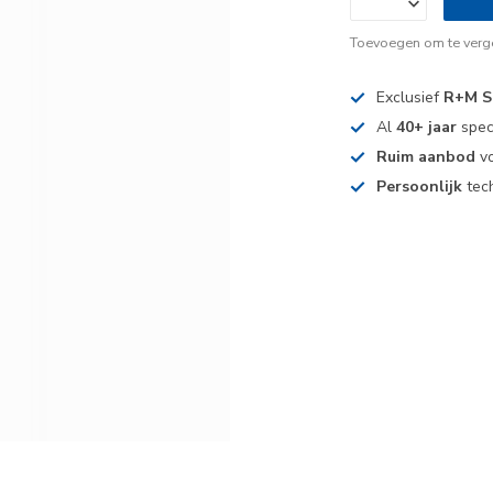
Toevoegen om te verge
Exclusief
R+M S
Al
40+ jaar
spec
Ruim aanbod
vo
Persoonlijk
tech