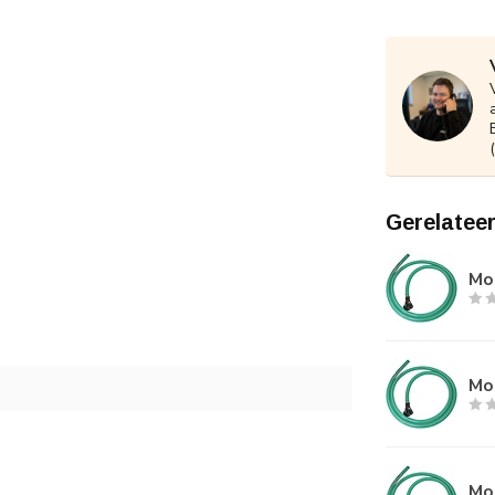
Gerelatee
Mod
Mo
Mod