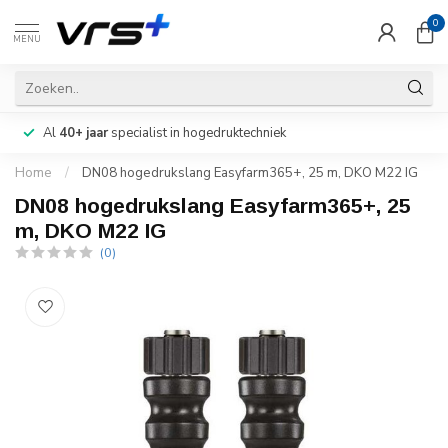
0
MENU
Al
40+ jaar
specialist in hogedruktechniek
Home
/
DN08 hogedrukslang Easyfarm365+, 25 m, DKO M22 IG
DN08 hogedrukslang Easyfarm365+, 25
m, DKO M22 IG
(0)