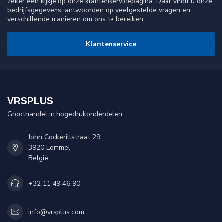
zeker een kijkje op onze klantenservicepagina. Daar vindt u onze
bedrijfsgegevens, antwoorden op veelgestelde vragen en
verschillende manieren om ons te bereiken.
Klantenservice
VRSPLUS
Groothandel in hogedrukonderdelen
John Cockerillstraat 29
3920 Lommel
België
+32 11 49 46 90
info@vrsplus.com