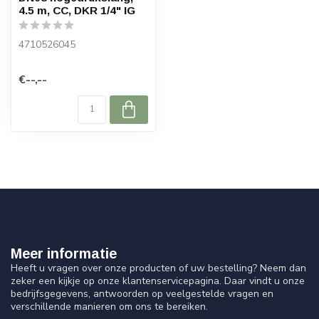
4.5 m, CC, DKR 1/4" IG
4710526045
€--,--
Meer informatie
Heeft u vragen over onze producten of uw bestelling? Neem dan
zeker een kijkje op onze klantenservicepagina. Daar vindt u onze
bedrijfsgegevens, antwoorden op veelgestelde vragen en
verschillende manieren om ons te bereiken.