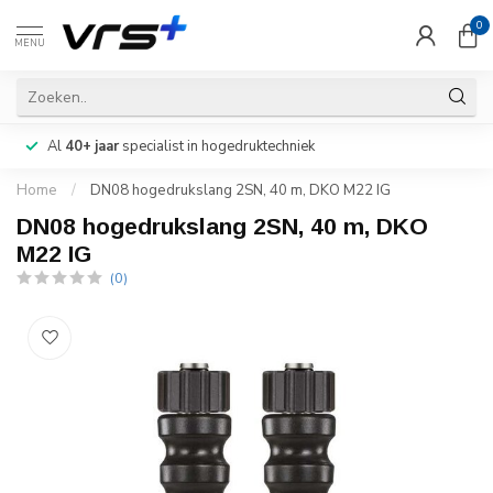
0
MENU
Al
40+ jaar
specialist in hogedruktechniek
Home
/
DN08 hogedrukslang 2SN, 40 m, DKO M22 IG
DN08 hogedrukslang 2SN, 40 m, DKO
M22 IG
(0)