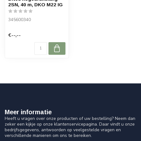
2SN, 40 m, DKO M22 IG
345600340
€--,--
Meer informatie
Heeft u vragen over onze producten of uw bestelling? Neem dan
zeker een kijkje op onze klantenservicepagina. Daar vindt u onze
bedrijfsgegevens, antwoorden op veelgestelde vragen en
verschillende manieren om ons te bereiken.