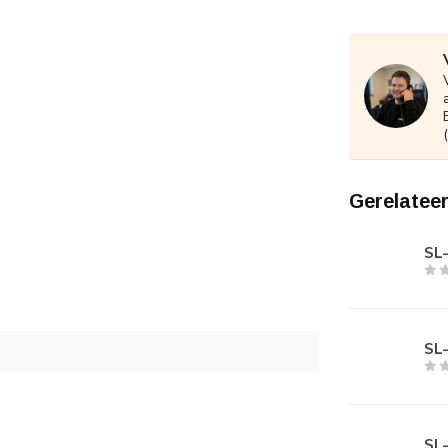
Gerelatee
SL
SL
SL