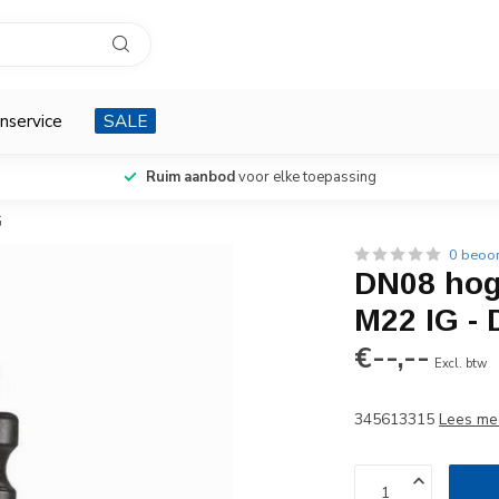
nservice
SALE
Ruim aanbod
voor elke toepassing
G
0 beoo
DN08 hog
M22 IG - 
€--,--
Excl. btw
345613315
Lees me