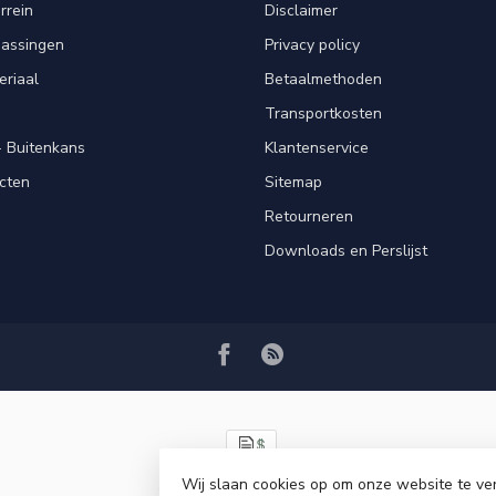
rrein
Disclaimer
passingen
Privacy policy
eriaal
Betaalmethoden
Transportkosten
 Buitenkans
Klantenservice
cten
Sitemap
Retourneren
Downloads en Perslijst
Wij slaan cookies op om onze website te ve
© Copyright 2026 VRSPLUS