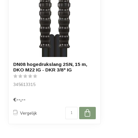
DN08 hogedrukslang 2SN, 15 m,
DKO M22 IG - DKR 3/8" IG
345613315
€--,--
Vergelijk