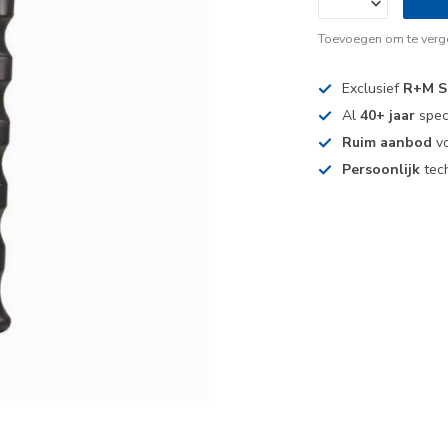
Toevoegen om te verge
Exclusief
R+M S
Al
40+ jaar
spec
Ruim aanbod
vo
Persoonlijk
tech