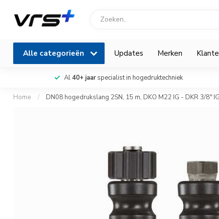
Alle categorieën
Updates
Merken
Klante
Al
40+ jaar
specialist in hogedruktechniek
Home
/
DN08 hogedrukslang 2SN, 15 m, DKO M22 IG - DKR 3/8" I