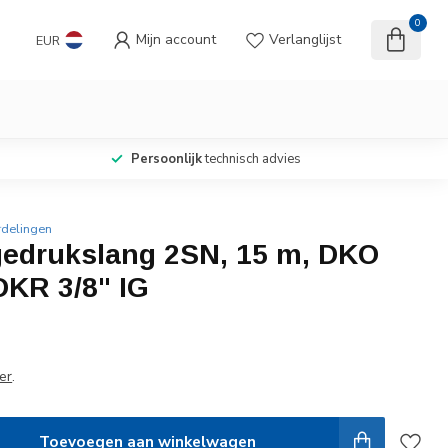
0
Mijn account
Verlanglijst
EUR
Persoonlijk
technisch advies
rdelingen
edrukslang 2SN, 15 m, DKO
DKR 3/8" IG
er
.
Toevoegen aan winkelwagen