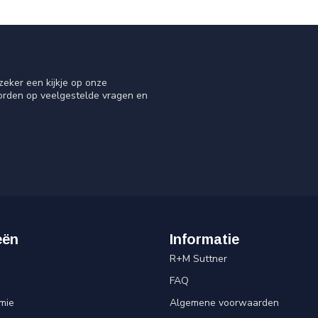
eker een kijkje op onze
oorden op veelgestelde vragen en
eën
Informatie
R+M Suttner
FAQ
mie
Algemene voorwaarden