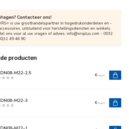
Vragen? Contacteer ons!
VRS+ is uw groothandelspartner in hogedrukonderdelen en -
accessoires, uitsluitend voor herstellingsdiensten en winkels.
Bel ons voor al uw vragen of advies.
info@vrsplus.com
- 0032
(0)11 49 46 90
rde producten
-DN08-M22-2.5
€--,--
-DN08-M22-3
€--,--
-DN08-M22-1