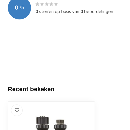
0
/
5
0
sterren op basis van
0
beoordelingen
Recent bekeken