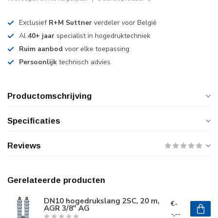
Exclusief
R+M Suttner
verdeler voor België
Al
40+ jaar
specialist in hogedruktechniek
Ruim aanbod
voor elke toepassing
Persoonlijk
technisch advies
Productomschrijving
Specificaties
Reviews
Gerelateerde producten
DN10 hogedrukslang 2SC, 20 m,
€-
AGR 3/8" AG
-,--