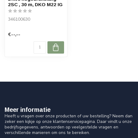
2SC , 30 m, DKO M22 IG
346100630
€--,--
Meer informatie
Heeft u vragen over onze producten of uw bestelling? Neem dan
zeker een kijkje op onze klantenservicepagina. Daar vindt u onze
bedrijfsgegevens, antwoorden op veelgestelde vragen en
verschillende manieren om ons te bereiken.