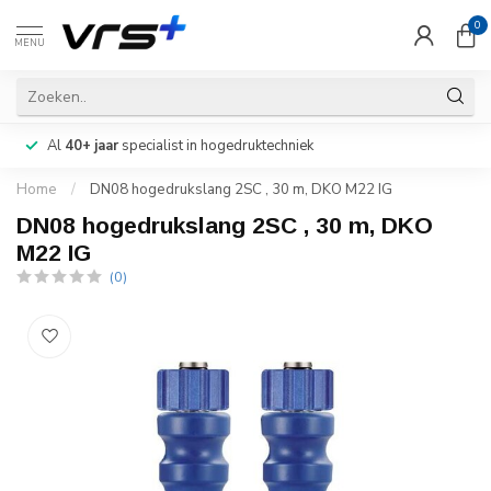
0
MENU
Al
40+ jaar
specialist in hogedruktechniek
Home
/
DN08 hogedrukslang 2SC , 30 m, DKO M22 IG
DN08 hogedrukslang 2SC , 30 m, DKO
M22 IG
(0)