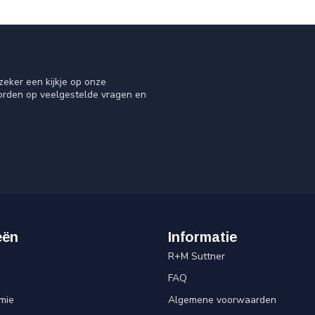
eker een kijkje op onze
oorden op veelgestelde vragen en
eën
Informatie
R+M Suttner
FAQ
mie
Algemene voorwaarden