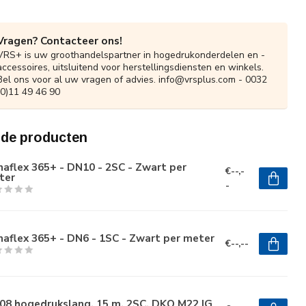
Vragen? Contacteer ons!
VRS+ is uw groothandelspartner in hogedrukonderdelen en -
accessoires, uitsluitend voor herstellingsdiensten en winkels.
Bel ons voor al uw vragen of advies.
info@vrsplus.com
- 0032
(0)11 49 46 90
rde producten
aflex 365+ - DN10 - 2SC - Zwart per
€--,-
ter
-
aflex 365+ - DN6 - 1SC - Zwart per meter
€--,--
08 hogedrukslang, 15 m, 2SC, DKO M22 IG