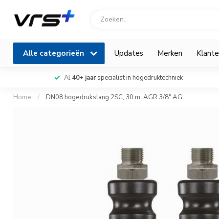
Alle categorieën
Updates
Merken
Klante
Al
40+ jaar
specialist in hogedruktechniek
Home
/
DN08 hogedrukslang 2SC, 30 m, AGR 3/8" AG