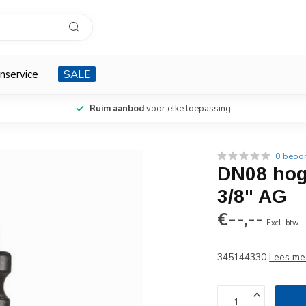
nservice
SALE
Ruim aanbod
voor elke toepassing
0 beoo
DN08 hog
3/8" AG
€--,--
Excl. btw
345144330
Lees me