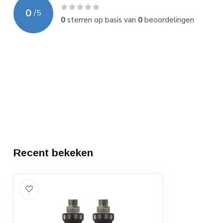
0
/
5
0
sterren op basis van
0
beoordelingen
Recent bekeken