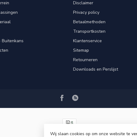
rrein
Disclaimer
passingen
Privacy policy
eriaal
Betaalmethoden
Transportkosten
 Buitenkans
Klantenservice
cten
Sitemap
Retourneren
Downloads en Perslijst
Wij slaan cookies op om onze website te ve
© Copyright 2026 VRSPLUS