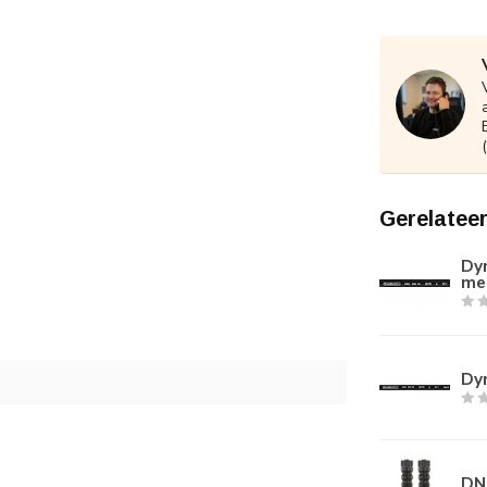
Gerelatee
Dyn
me
Dyn
DN