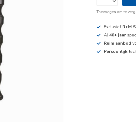
Toevoegen om te verge
Exclusief
R+M S
Al
40+ jaar
spec
Ruim aanbod
vo
Persoonlijk
tech