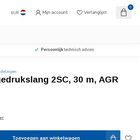
0
Mijn account
Verlanglijst
EUR
Persoonlijk
technisch advies
rdelingen
edrukslang 2SC, 30 m, AGR
er
.
Toevoegen aan winkelwagen