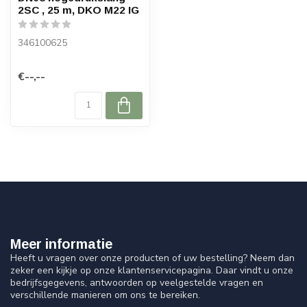
2SC , 25 m, DKO M22 IG
346100625
€--,--
Meer informatie
Heeft u vragen over onze producten of uw bestelling? Neem dan
zeker een kijkje op onze klantenservicepagina. Daar vindt u onze
bedrijfsgegevens, antwoorden op veelgestelde vragen en
verschillende manieren om ons te bereiken.