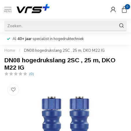
0
MENU
Al
40+ jaar
specialist in hogedruktechniek
Home
/
DN08 hogedrukslang 2SC , 25 m, DKO M22 IG
DN08 hogedrukslang 2SC , 25 m, DKO
M22 IG
(0)