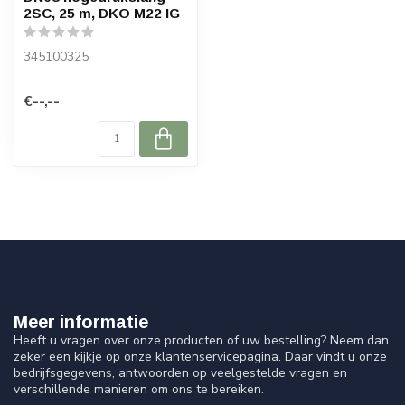
2SC, 25 m, DKO M22 IG
345100325
€--,--
Meer informatie
Heeft u vragen over onze producten of uw bestelling? Neem dan
zeker een kijkje op onze klantenservicepagina. Daar vindt u onze
bedrijfsgegevens, antwoorden op veelgestelde vragen en
verschillende manieren om ons te bereiken.