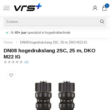
0
MENU
Al
40+ jaar
specialist in hogedruktechniek
Home
/
DN08 hogedrukslang 2SC, 25 m, DKO M22 IG
DN08 hogedrukslang 2SC, 25 m, DKO
M22 IG
(0)