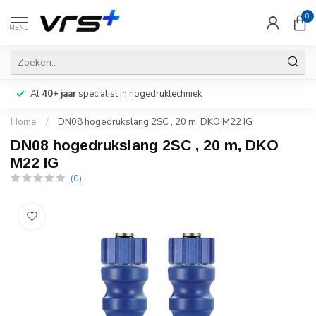
0
MENU
Al
40+ jaar
specialist in hogedruktechniek
Home
/
DN08 hogedrukslang 2SC , 20 m, DKO M22 IG
DN08 hogedrukslang 2SC , 20 m, DKO
M22 IG
(0)