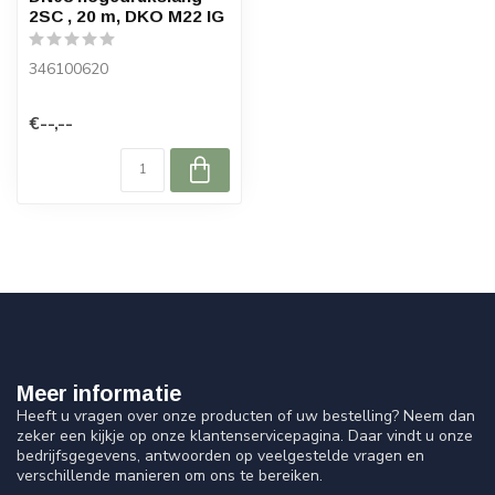
2SC , 20 m, DKO M22 IG
346100620
€--,--
Meer informatie
Heeft u vragen over onze producten of uw bestelling? Neem dan
zeker een kijkje op onze klantenservicepagina. Daar vindt u onze
bedrijfsgegevens, antwoorden op veelgestelde vragen en
verschillende manieren om ons te bereiken.