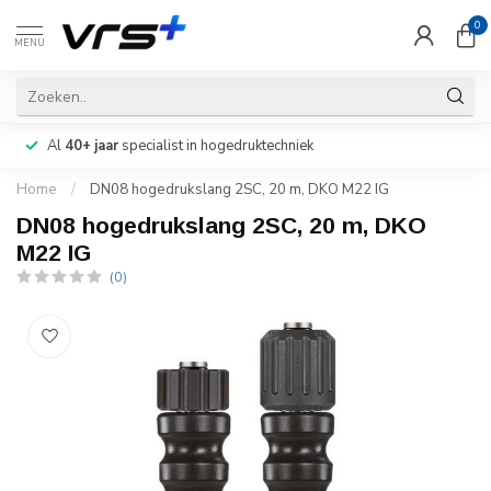
0
MENU
Al
40+ jaar
specialist in hogedruktechniek
Home
/
DN08 hogedrukslang 2SC, 20 m, DKO M22 IG
DN08 hogedrukslang 2SC, 20 m, DKO
M22 IG
(0)