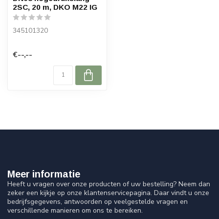
2SC, 20 m, DKO M22 IG
345101320
€--,--
Meer informatie
Heeft u vragen over onze producten of uw bestelling? Neem dan
zeker een kijkje op onze klantenservicepagina. Daar vindt u onze
bedrijfsgegevens, antwoorden op veelgestelde vragen en
verschillende manieren om ons te bereiken.