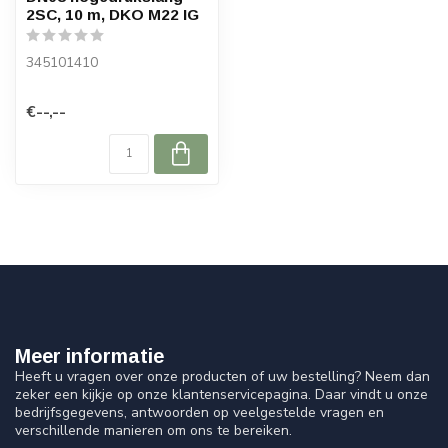
2SC, 10 m, DKO M22 IG
345101410
€--,--
Meer informatie
Heeft u vragen over onze producten of uw bestelling? Neem dan
zeker een kijkje op onze klantenservicepagina. Daar vindt u onze
bedrijfsgegevens, antwoorden op veelgestelde vragen en
verschillende manieren om ons te bereiken.