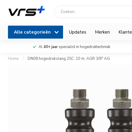
Alle categorieën
Updates
Merken
Klante
Al
40+ jaar
specialist in hogedruktechniek
Home
/
DN08 hogedrukslang 2SC, 10 m, AGR 3/8" AG