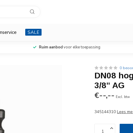
nservice
SALE
Ruim aanbod
voor elke toepassing
0 beoo
DN08 hog
3/8" AG
€--,--
Excl. btw
345144310
Lees me