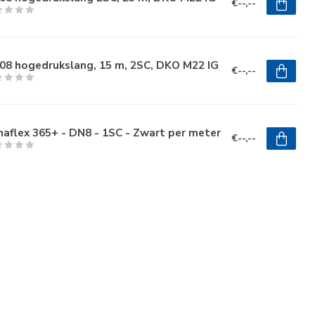
€--,--
08 hogedrukslang, 15 m, 2SC, DKO M22 IG
€--,--
aflex 365+ - DN8 - 1SC - Zwart per meter
€--,--