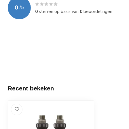
0
/
5
0
sterren op basis van
0
beoordelingen
Recent bekeken