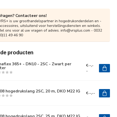
Vragen? Contacteer ons!
VRS+ is uw groothandelspartner in hogedrukonderdelen en -
accessoires, uitsluitend voor herstellingsdiensten en winkels.
Bel ons voor al uw vragen of advies.
info@vrsplus.com
- 0032
(0)11 49 46 90
rde producten
aflex 365+ - DN10 - 2SC - Zwart per
€--,-
ter
-
08 hogedrukslang 2SC, 20 m, DKO M22 IG
€--,--
08 hogedrukslang 2SC, 25 m, DKO M22 IG