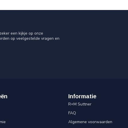
eker een kijkje op onze
oorden op veelgestelde vragen en
eën
Informatie
R+M Suttner
FAQ
mie
Algemene voorwaarden