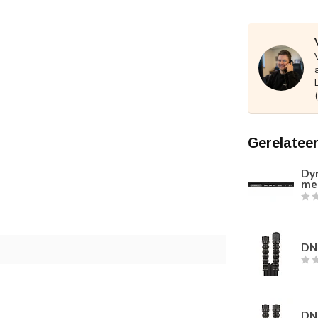
Gerelatee
Dyn
me
DN
DN