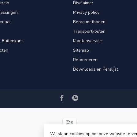
rrein
Disclaimer
passingen
Privacy policy
eriaal
Betaalmethoden
Transportkosten
 Buitenkans
Klantenservice
cten
Sitemap
Retourneren
Downloads en Perslijst
Wij slaan cookies op om onze website te ve
© Copyright 2026 VRSPLUS