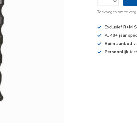
Toevoegen om te verge
Exclusief
R+M S
Al
40+ jaar
spec
Ruim aanbod
vo
Persoonlijk
tech