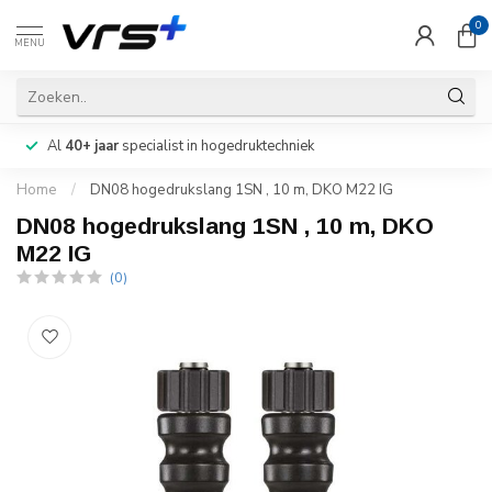
0
MENU
Al
40+ jaar
specialist in hogedruktechniek
Home
/
DN08 hogedrukslang 1SN , 10 m, DKO M22 IG
DN08 hogedrukslang 1SN , 10 m, DKO
M22 IG
(0)