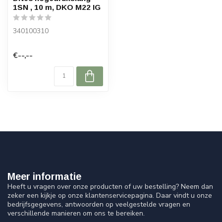
1SN , 10 m, DKO M22 IG
340100310
€--,--
Meer informatie
Heeft u vragen over onze producten of uw bestelling? Neem dan
zeker een kijkje op onze klantenservicepagina. Daar vindt u onze
bedrijfsgegevens, antwoorden op veelgestelde vragen en
verschillende manieren om ons te bereiken.