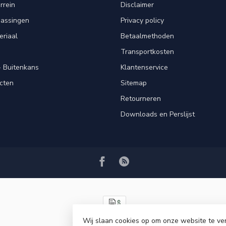
rrein
Disclaimer
passingen
Privacy policy
eriaal
Betaalmethoden
Transportkosten
 Buitenkans
Klantenservice
cten
Sitemap
Retourneren
Downloads en Perslijst
Wij slaan cookies op om onze website te ve
© Copyright 2026 VRSPLUS