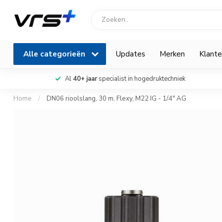
Alle categorieën
Updates
Merken
Klante
Al
40+ jaar
specialist in hogedruktechniek
Home
/
DN06 rioolslang, 30 m, Flexy, M22 IG - 1/4" AG