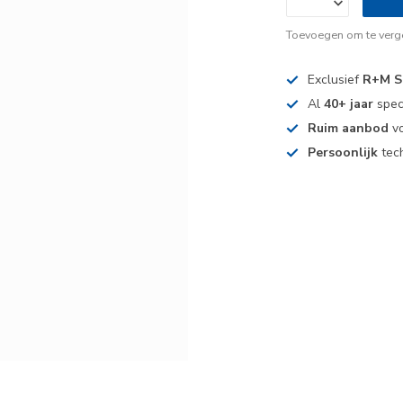
Toevoegen om te verge
Exclusief
R+M S
Al
40+ jaar
spec
Ruim aanbod
vo
Persoonlijk
tech