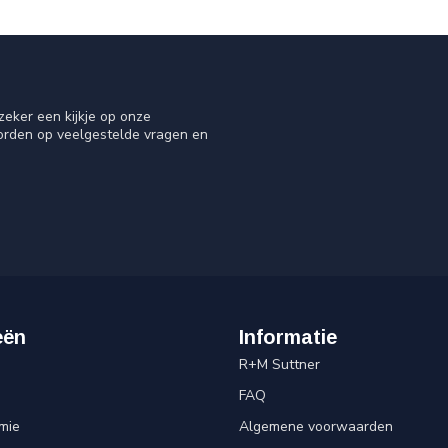
eker een kijkje op onze
oorden op veelgestelde vragen en
eën
Informatie
R+M Suttner
FAQ
mie
Algemene voorwaarden