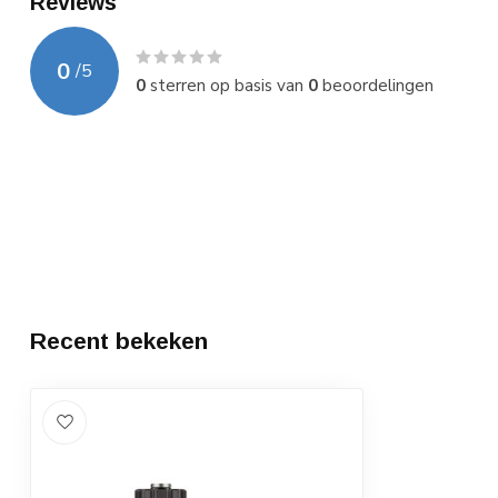
Reviews
0
/
5
0
sterren op basis van
0
beoordelingen
Recent bekeken