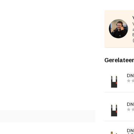
Gerelatee
DN0
DN0
DN0