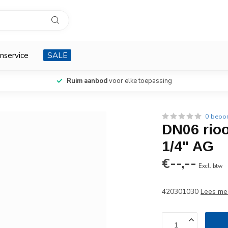
nservice
SALE
Ruim aanbod
voor elke toepassing
0 beoo
DN06 rioo
1/4" AG
€--,--
Excl. btw
420301030
Lees me