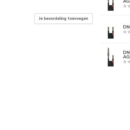
AG
Je beoordeling toevoegen
DN0
DN0
AG