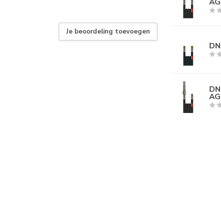
AG
Je beoordeling toevoegen
DN0
DN0
AG