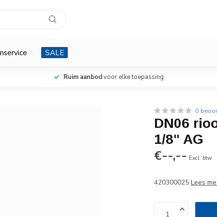
nservice
SALE
Ruim aanbod
voor elke toepassing
0 beoo
DN06 rioo
1/8" AG
€--,--
Excl. btw
420300025
Lees me