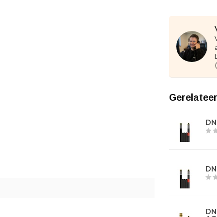
Gerelatee
DN0
DN0
DN0