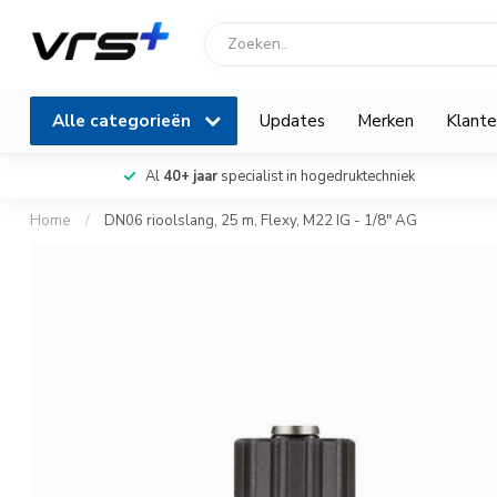
Alle categorieën
Updates
Merken
Klante
Al
40+ jaar
specialist in hogedruktechniek
Home
/
DN06 rioolslang, 25 m, Flexy, M22 IG - 1/8" AG