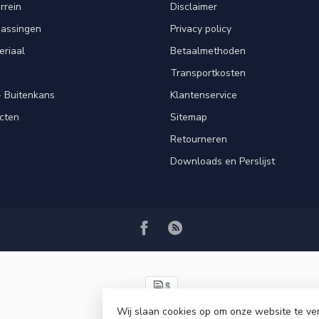
rrein
Disclaimer
passingen
Privacy policy
eriaal
Betaalmethoden
Transportkosten
 Buitenkans
Klantenservice
cten
Sitemap
Retourneren
Downloads en Perslijst
Wij slaan cookies op om onze website te ve
© Copyright 2026 VRSPLUS