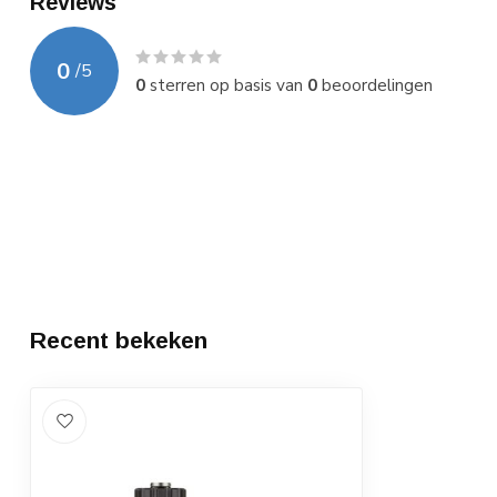
Reviews
0
/
5
0
sterren op basis van
0
beoordelingen
Recent bekeken