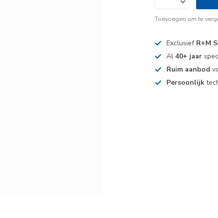
Toevoegen om te verge
Exclusief
R+M S
Al
40+ jaar
spec
Ruim aanbod
vo
Persoonlijk
tech