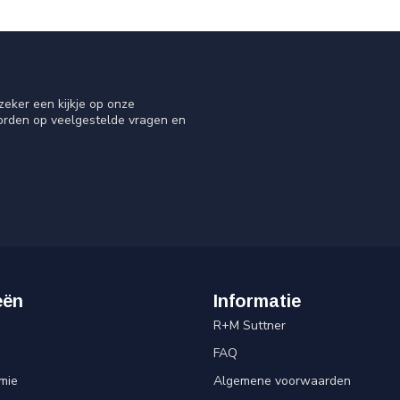
eker een kijkje op onze
oorden op veelgestelde vragen en
eën
Informatie
R+M Suttner
FAQ
mie
Algemene voorwaarden