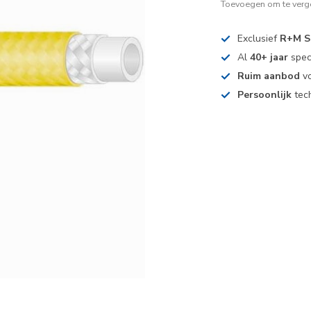
Toevoegen om te verge
Exclusief
R+M S
Al
40+ jaar
spec
Ruim aanbod
vo
Persoonlijk
tech