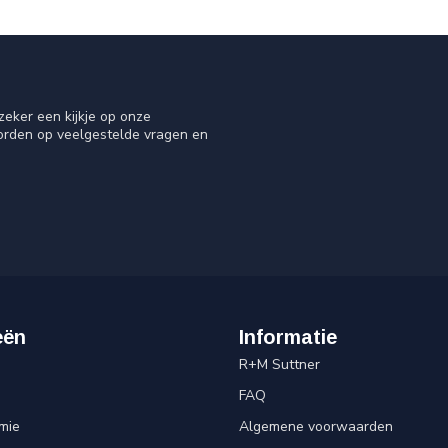
eker een kijkje op onze
oorden op veelgestelde vragen en
eën
Informatie
R+M Suttner
FAQ
mie
Algemene voorwaarden