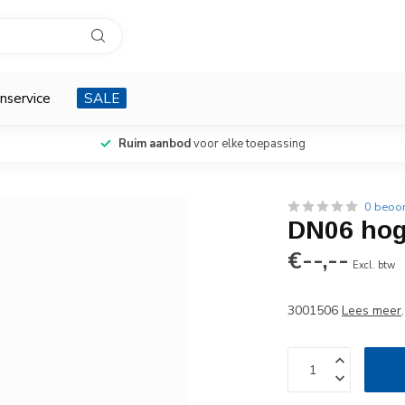
nservice
SALE
Ruim aanbod
voor elke toepassing
0 beoo
DN06 hog
€--,--
Excl. btw
3001506
Lees meer
.