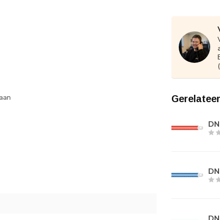
haan
Gerelatee
DN0
DN
DN