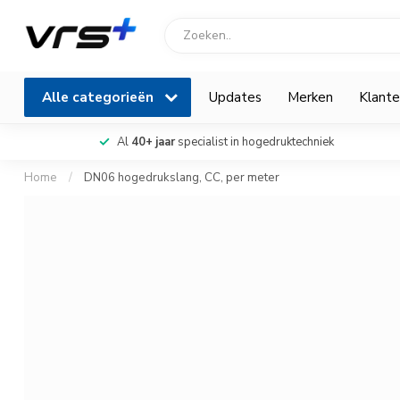
Alle categorieën
Updates
Merken
Klante
Al
40+ jaar
specialist in hogedruktechniek
Home
/
DN06 hogedrukslang, CC, per meter