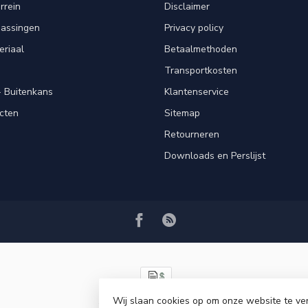
rrein
Disclaimer
passingen
Privacy policy
eriaal
Betaalmethoden
Transportkosten
 Buitenkans
Klantenservice
cten
Sitemap
Retourneren
Downloads en Perslijst
Wij slaan cookies op om onze website te ve
© Copyright 2026 VRSPLUS