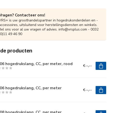
Vragen? Contacteer ons!
VRS+ is uw groothandelspartner in hogedrukonderdelen en -
accessoires, uitsluitend voor herstellingsdiensten en winkels.
Bel ons voor al uw vragen of advies.
info@vrsplus.com
- 0032
(0)11 49 46 90
rde producten
6 hogedrukslang, CC, per meter, rood
€--,--
06 hogedrukslang, CC, per meter
€--,--
08 hogedrukslang, CC, per meter