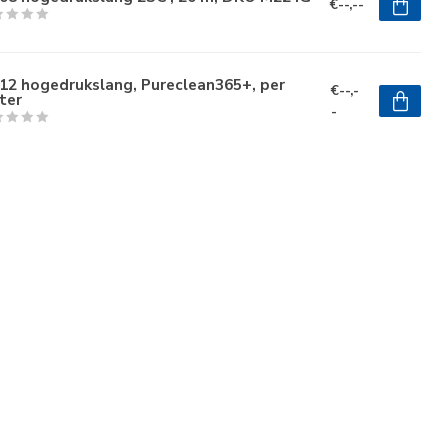
€--,--
12 hogedrukslang, Pureclean365+, per
€--,-
ter
-