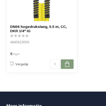
DN06 hogedrukslang, 5.5 m, CC,
DKR 1/4" IG
4640523055
€--,--
Vergelijk