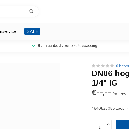
nservice
SALE
Ruim aanbod
voor elke toepassing
0 beoo
DN06 hog
1/4" IG
€--,--
Excl. btw
4640523055
Lees m