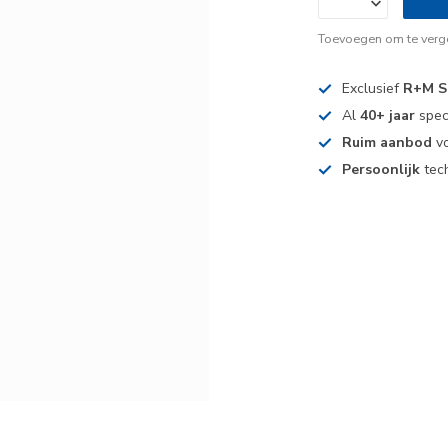
Toevoegen om te verge
Exclusief
R+M S
Al
40+ jaar
spec
Ruim aanbod
vo
Persoonlijk
tech