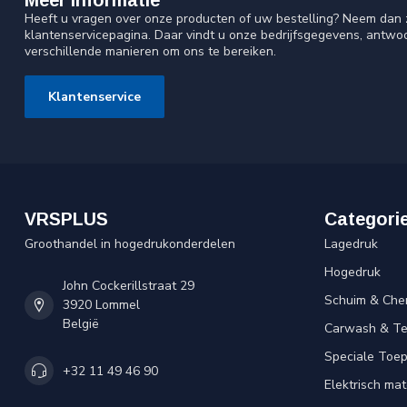
Meer informatie
Heeft u vragen over onze producten of uw bestelling? Neem dan z
klantenservicepagina. Daar vindt u onze bedrijfsgegevens, antw
verschillende manieren om ons te bereiken.
Klantenservice
VRSPLUS
Categori
Groothandel in hogedrukonderdelen
Lagedruk
Hogedruk
John Cockerillstraat 29
Schuim & Che
3920 Lommel
België
Carwash & Te
Speciale Toe
+32 11 49 46 90
Elektrisch mat