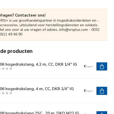
Vragen? Contacteer ons!
VRS+ is uw groothandelspartner in hogedrukonderdelen en -
accessoires, uitsluitend voor herstellingsdiensten en winkels.
Bel ons voor al uw vragen of advies.
info@vrsplus.com
- 0032
(0)11 49 46 90
rde producten
6 hogedrukslang, 4.2 m, CC, DKR 1/4" IG
€--,--
6 hogedrukslang, 4 m, CC, DKR 1/4" IG
€--,--
08 hogedrukslang 2SC , 20 m, DKO M22 IG