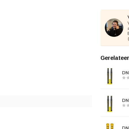
Gerelatee
DN0
DN0
DN