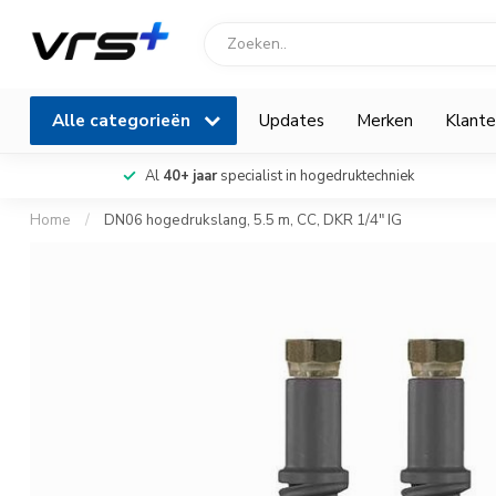
Alle categorieën
Updates
Merken
Klante
Al
40+ jaar
specialist in hogedruktechniek
Home
/
DN06 hogedrukslang, 5.5 m, CC, DKR 1/4" IG