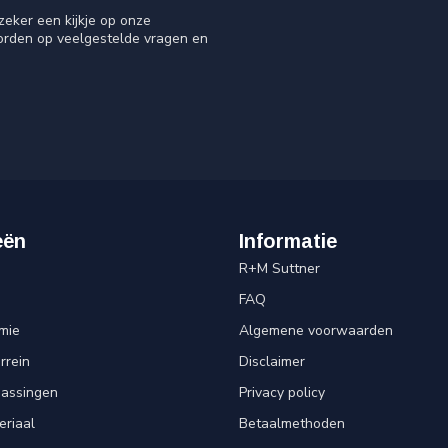
eker een kijkje op onze
oorden op veelgestelde vragen en
eën
Informatie
R+M Suttner
FAQ
mie
Algemene voorwaarden
rrein
Disclaimer
passingen
Privacy policy
eriaal
Betaalmethoden