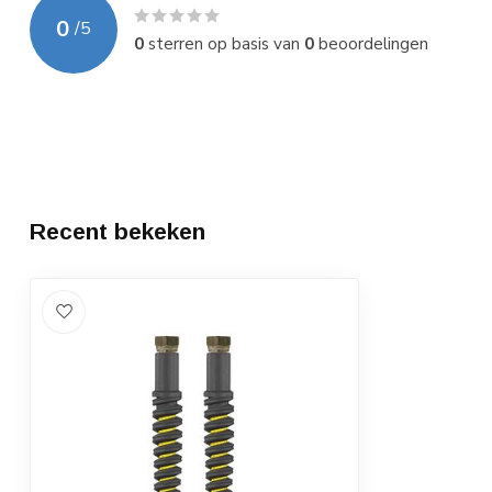
0
/
5
0
sterren op basis van
0
beoordelingen
Recent bekeken