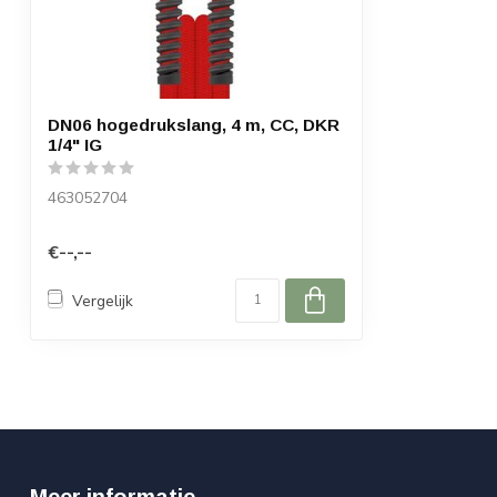
DN06 hogedrukslang, 4 m, CC, DKR
1/4" IG
463052704
€--,--
Vergelijk