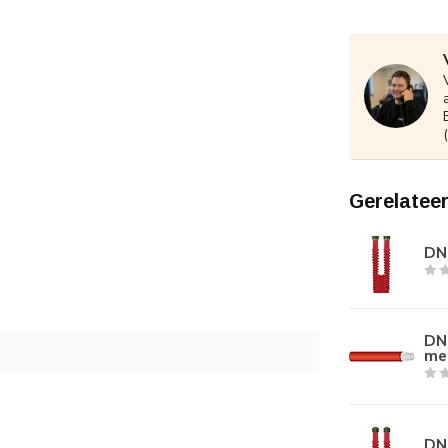
Gerelatee
DN0
DN
me
DN