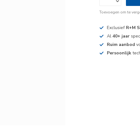
Toevoegen om te verge
Exclusief
R+M S
Al
40+ jaar
spec
Ruim aanbod
vo
Persoonlijk
tech