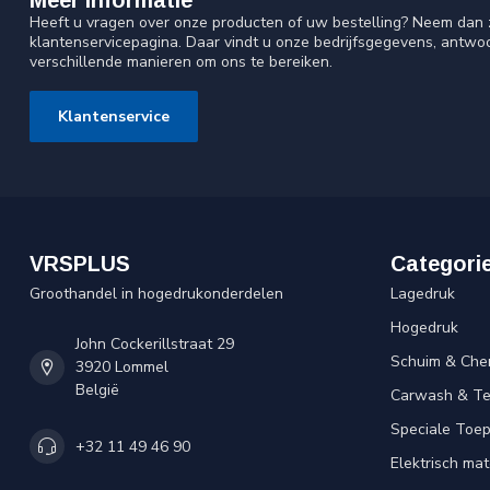
Meer informatie
Heeft u vragen over onze producten of uw bestelling? Neem dan z
klantenservicepagina. Daar vindt u onze bedrijfsgegevens, antw
verschillende manieren om ons te bereiken.
Klantenservice
VRSPLUS
Categori
Groothandel in hogedrukonderdelen
Lagedruk
Hogedruk
John Cockerillstraat 29
Schuim & Che
3920 Lommel
België
Carwash & Te
Speciale Toe
+32 11 49 46 90
Elektrisch mat