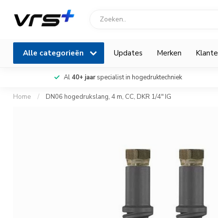
Alle categorieën
Updates
Merken
Klante
Al
40+ jaar
specialist in hogedruktechniek
Home
/
DN06 hogedrukslang, 4 m, CC, DKR 1/4" IG