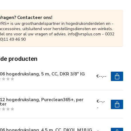
Vragen? Contacteer ons!
VRS+ is uw groothandelspartner in hogedrukonderdelen en -
accessoires, uitsluitend voor herstellingsdiensten en winkels.
Bel ons voor al uw vragen of advies.
info@vrsplus.com
- 0032
(0)11 49 46 90
rde producten
6 hogedrukslang, 5 m, CC, DKR 3/8" IG
€--,--
12 hogedrukslang, Pureclean365+, per
€--,-
ter
-
06 hogedrukslang, 4.5 m, CC, DKOL M18 IG