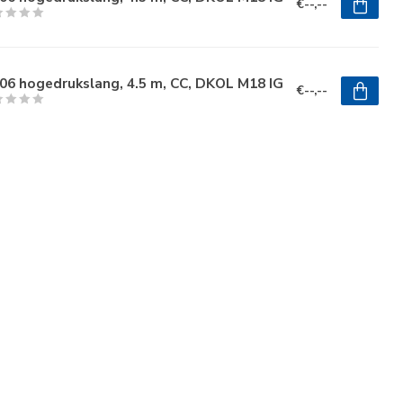
€--,--
06 hogedrukslang, 4.5 m, CC, DKOL M18 IG
€--,--