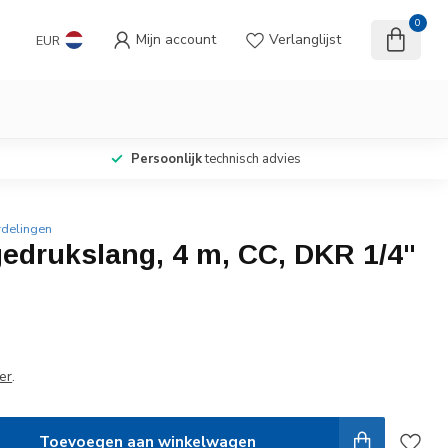
0
Mijn account
Verlanglijst
EUR
Persoonlijk
technisch advies
rdelingen
edrukslang, 4 m, CC, DKR 1/4"
er
.
Toevoegen aan winkelwagen