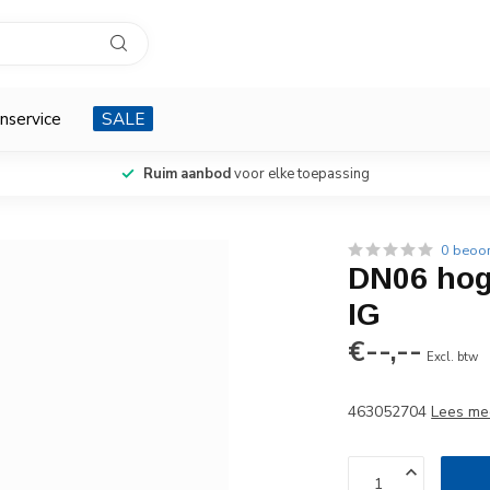
nservice
SALE
Ruim aanbod
voor elke toepassing
0 beoo
DN06 hog
IG
€--,--
Excl. btw
463052704
Lees me