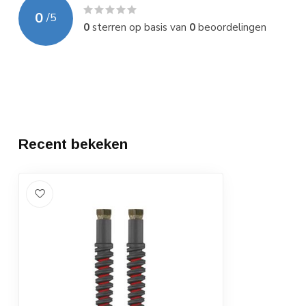
0
/
5
0
sterren op basis van
0
beoordelingen
Recent bekeken