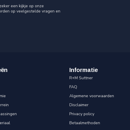
eker een kijkje op onze
oorden op veelgestelde vragen en
eën
Informatie
R+M Suttner
FAQ
mie
Algemene voorwaarden
rrein
Disclaimer
passingen
Privacy policy
eriaal
Betaalmethoden