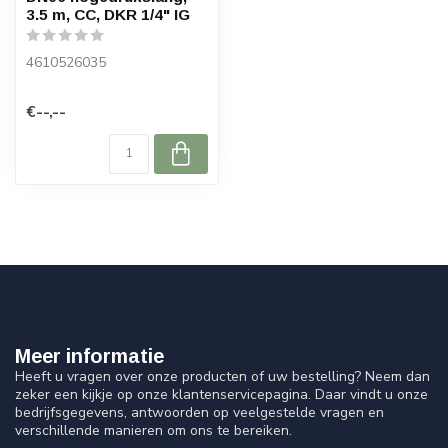
3.5 m, CC, DKR 1/4" IG
4610526035
€--,--
Meer informatie
Heeft u vragen over onze producten of uw bestelling? Neem dan
zeker een kijkje op onze klantenservicepagina. Daar vindt u onze
bedrijfsgegevens, antwoorden op veelgestelde vragen en
verschillende manieren om ons te bereiken.