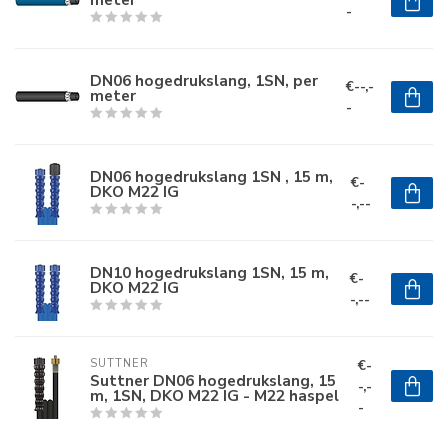
-
DN06 hogedrukslang, 1SN, per
€--,-
meter
-
DN06 hogedrukslang 1SN , 15 m,
€-
DKO M22 IG
-,--
DN10 hogedrukslang 1SN, 15 m,
€-
DKO M22 IG
-,--
€-
SUTTNER
Suttner DN06 hogedrukslang, 15
-,-
m, 1SN, DKO M22 IG - M22 haspel
-