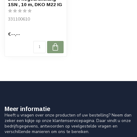
1SN , 10 m, DKO M22 IG
331100610
€--,--
Meer informatie
Heeft u vragen over onze producten of uw bestelling? Neem dan
zeker een kijkje op onze klantenservicepagina. Daar vindt u onze
bedrijfsgegevens, antwoorden op veelgestelde vragen en
verschillende manieren om ons te bereiken.