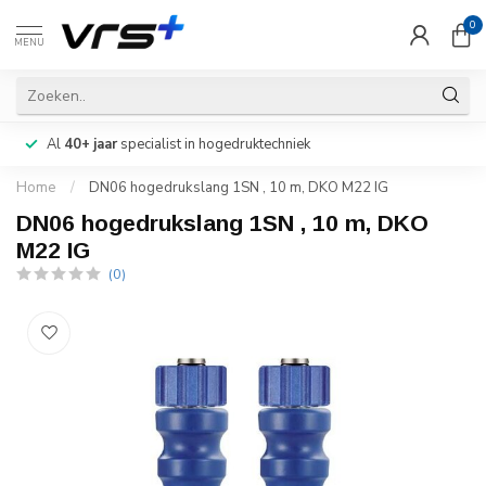
0
MENU
Al
40+ jaar
specialist in hogedruktechniek
Home
/
DN06 hogedrukslang 1SN , 10 m, DKO M22 IG
DN06 hogedrukslang 1SN , 10 m, DKO
M22 IG
(0)