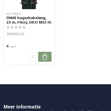
SUTTNER
DN06 hogedrukslang,
15 m, Flexy, DKO M22 IG
390000215
€--,--
Meer informatie