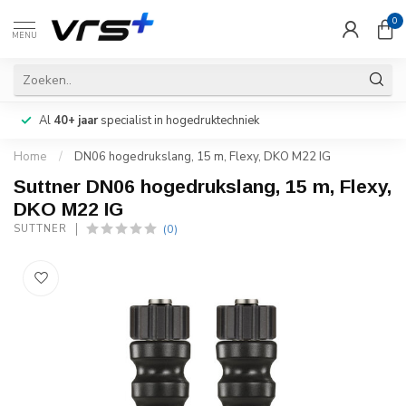
0
MENU
Al
40+ jaar
specialist in hogedruktechniek
Home
/
DN06 hogedrukslang, 15 m, Flexy, DKO M22 IG
Suttner DN06 hogedrukslang, 15 m, Flexy,
DKO M22 IG
(0)
SUTTNER