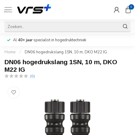
0
MENU
Al
40+ jaar
specialist in hogedruktechniek
Home
/
DN06 hogedrukslang 1SN, 10 m, DKO M22 IG
DN06 hogedrukslang 1SN, 10 m, DKO
M22 IG
(0)