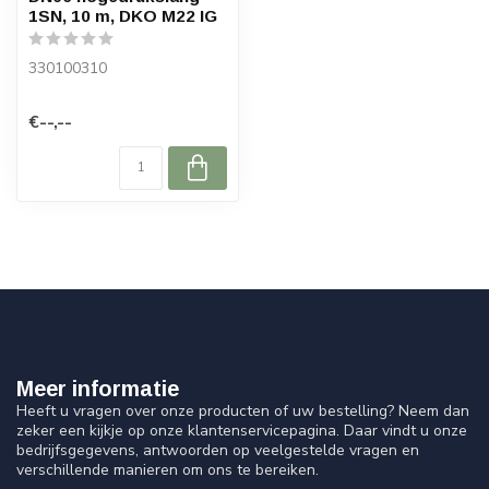
1SN, 10 m, DKO M22 IG
330100310
€--,--
Meer informatie
Heeft u vragen over onze producten of uw bestelling? Neem dan
zeker een kijkje op onze klantenservicepagina. Daar vindt u onze
bedrijfsgegevens, antwoorden op veelgestelde vragen en
verschillende manieren om ons te bereiken.