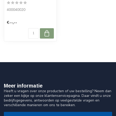
400040020
€--,--
Meer informatie
Heeft u vragen over onze producten of uw bestelling? Neem dan
zeker een kijkje op onze klantenservicepagina. Daar vindt u onze
bedrijfsgegevens, antwoorden op veelgestelde vragen en
verschillende manieren om ons te bereiken.