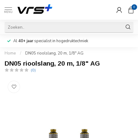
0
MENU
Al
40+ jaar
specialist in hogedruktechniek
Home
/
DN05 rioolslang, 20 m, 1/8" AG
DN05 rioolslang, 20 m, 1/8" AG
(0)