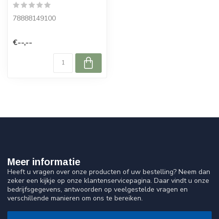
78888149100
€--,--
Meer informatie
Heeft u vragen over onze producten of uw bestelling? Neem dan
zeker een kijkje op onze klantenservicepagina. Daar vindt u onze
bedrijfsgegevens, antwoorden op veelgestelde vragen en
verschillende manieren om ons te bereiken.