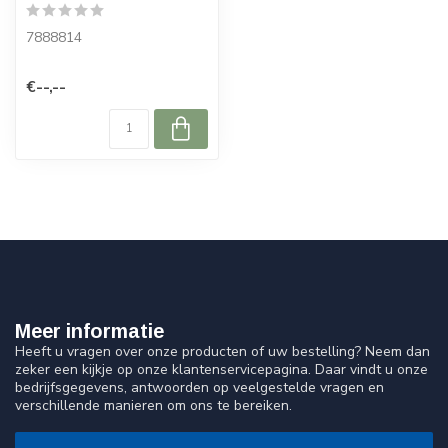
7888814
€--,--
Meer informatie
Heeft u vragen over onze producten of uw bestelling? Neem dan
zeker een kijkje op onze klantenservicepagina. Daar vindt u onze
bedrijfsgegevens, antwoorden op veelgestelde vragen en
verschillende manieren om ons te bereiken.