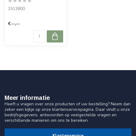
1513800
€--,--
Meer informatie
Heeft u vragen over onze producten of uw bestelling? Neem dan
zeker een kijkje op onze klantenservicepagina. Daar vindt u onze
bedrijfsgegevens, antwoorden op veelgestelde vragen en
verschillende manieren om ons te bereiken.
Klantenservice