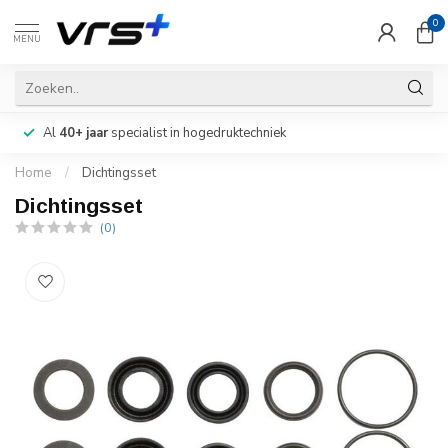
0
MENU
Al
40+ jaar
specialist in hogedruktechniek
Home
/
Dichtingsset
Dichtingsset
(0)