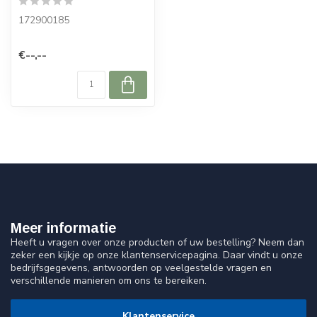
172900185
€--,--
Meer informatie
Heeft u vragen over onze producten of uw bestelling? Neem dan
zeker een kijkje op onze klantenservicepagina. Daar vindt u onze
bedrijfsgegevens, antwoorden op veelgestelde vragen en
verschillende manieren om ons te bereiken.
Klantenservice