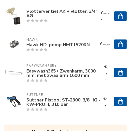
Vlotterventiel AK + vlotter, 3/4"
€--,-
AG
-
HAWK
€--,--
Hawk HD-pomp NMT1520RN
€-
EASYWASH365+
Easywash365+ Zwenkarm, 3000
-,-
mm, met zwaaiarm 1600 mm
-
SUTTNER
€-
Suttner Pistool ST-2300, 3/8" IG -
KW-PROFI, 310 bar
-,--