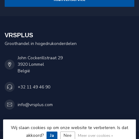
VRSPLUS
Groothandel in hogedrukonderdelen
John Cockerillstraat 29
3920 Lommel
België
+32 11 49 46 90
info@vrsplus.com
Categorieën
Wij slaan cookies op om onze website te verbeteren. Is dat
akkoord?
Ja
Nee
Meer over cookies »