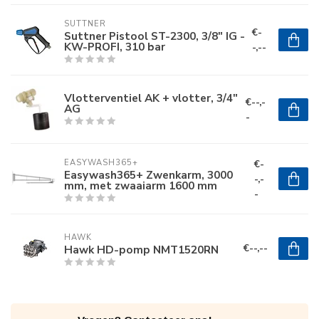
SUTTNER
€-
Suttner Pistool ST-2300, 3/8" IG -
KW-PROFI, 310 bar
-,--
Vlotterventiel AK + vlotter, 3/4"
€--,-
AG
-
€-
EASYWASH365+
Easywash365+ Zwenkarm, 3000
-,-
mm, met zwaaiarm 1600 mm
-
HAWK
€--,--
Hawk HD-pomp NMT1520RN