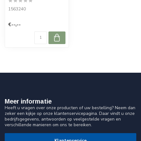
1563240
€--,--
Meer informatie
Heeft u vragen over onze producten of uw bestelling? Neem dan
zeker een kijkje op onze klantenservicepagina. Daar vindt u onze
bedrijfsgegevens, antwoorden op veelgestelde vragen en
verschillende manieren om ons te bereiken.
Klantenservice