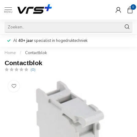
0
MENU
Al
40+ jaar
specialist in hogedruktechniek
Home
/
Contactblok
Contactblok
(0)