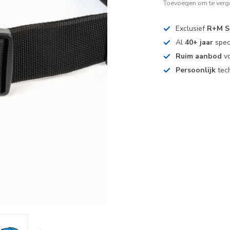
Toevoegen om te verge
Exclusief
R+M S
Al
40+ jaar
spec
Ruim aanbod
vo
Persoonlijk
tech