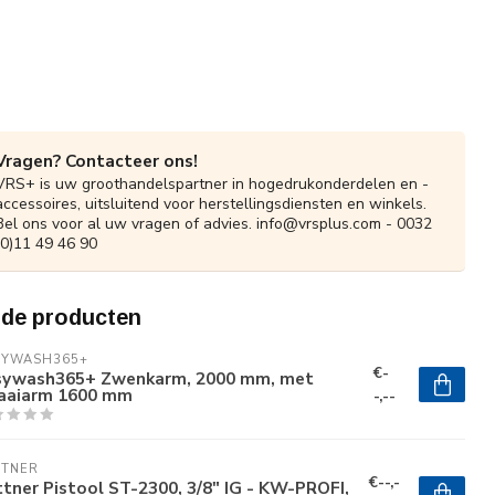
Vragen? Contacteer ons!
VRS+ is uw groothandelspartner in hogedrukonderdelen en -
accessoires, uitsluitend voor herstellingsdiensten en winkels.
Bel ons voor al uw vragen of advies.
info@vrsplus.com
- 0032
(0)11 49 46 90
rde producten
SYWASH365+
€-
sywash365+ Zwenkarm, 2000 mm, met
aaiarm 1600 mm
-,--
TTNER
€--,-
tner Pistool ST-2300, 3/8" IG - KW-PROFI,