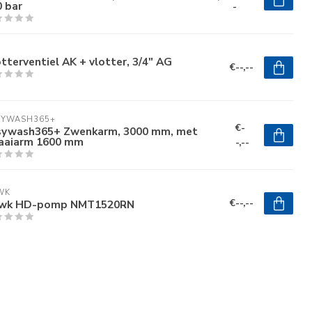
 bar
-
tterventiel AK + vlotter, 3/4" AG
€--,--
SYWASH365+
€-
sywash365+ Zwenkarm, 3000 mm, met
aaiarm 1600 mm
-,--
WK
€--,--
wk HD-pomp NMT1520RN