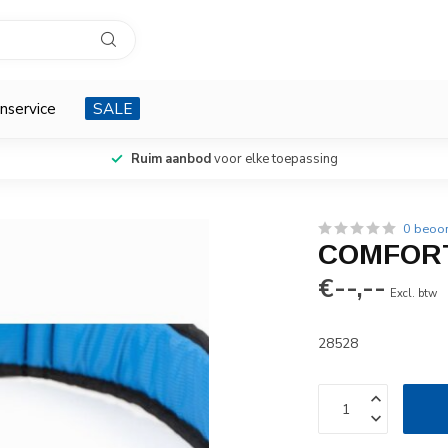
nservice
SALE
Ruim aanbod
voor elke toepassing
0 beoo
COMFOR
€--,--
Excl. btw
28528