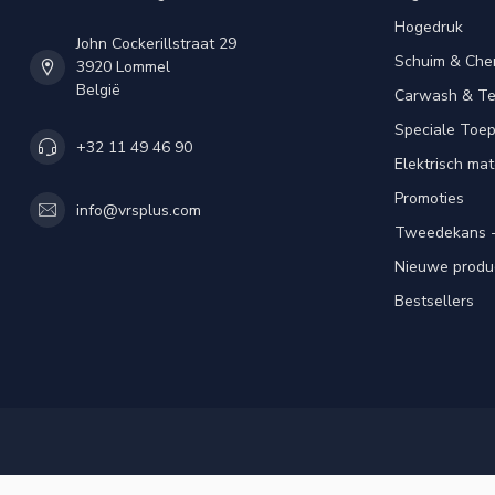
Hogedruk
John Cockerillstraat 29
Schuim & Che
3920 Lommel
België
Carwash & Te
Speciale Toe
+32 11 49 46 90
Elektrisch mat
Promoties
info@vrsplus.com
Tweedekans -
Nieuwe produ
Bestsellers