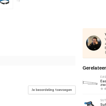
Gerelatee
EA
Ea
zw
Je beoordeling toevoegen
SU
Sut