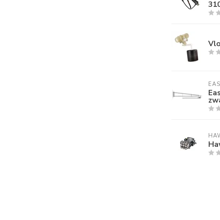
310
Vlo
EA
Ea
zw
HA
Ha