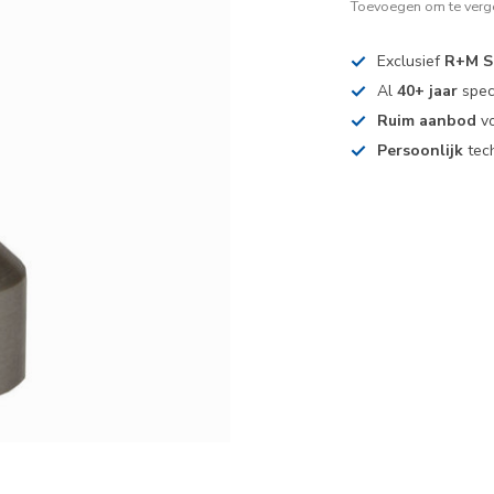
Toevoegen om te verge
Exclusief
R+M S
Al
40+ jaar
spec
Ruim aanbod
vo
Persoonlijk
tech