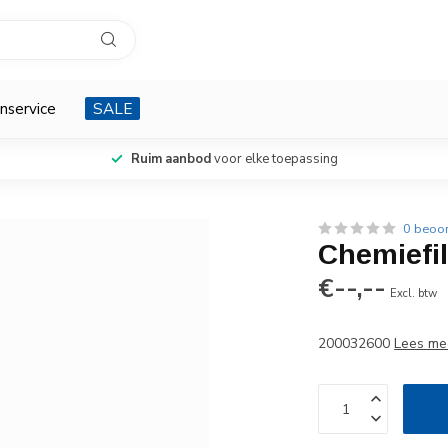
nservice
SALE
Ruim aanbod
voor elke toepassing
0 beoo
Chemiefil
€--,--
Excl. btw
200032600
Lees me