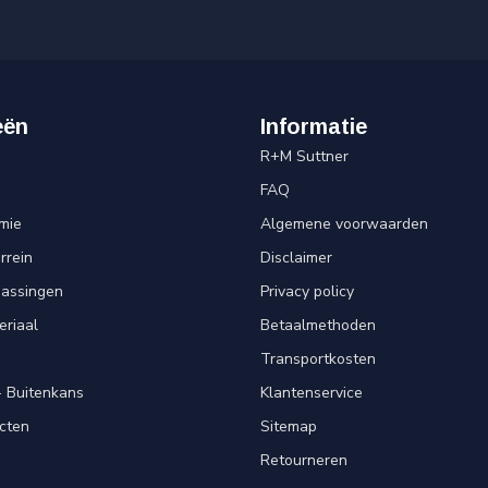
eën
Informatie
R+M Suttner
FAQ
mie
Algemene voorwaarden
rrein
Disclaimer
passingen
Privacy policy
eriaal
Betaalmethoden
Transportkosten
 Buitenkans
Klantenservice
cten
Sitemap
Retourneren