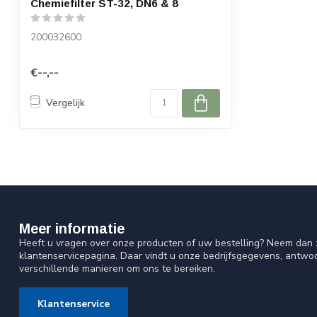
Chemiefilter ST-32, DN6 & 8
200032600
€--,--
Vergelijk
Meer informatie
Heeft u vragen over onze producten of uw bestelling? Neem dan z
klantenservicepagina. Daar vindt u onze bedrijfsgegevens, antw
verschillende manieren om ons te bereiken.
Klantenservice