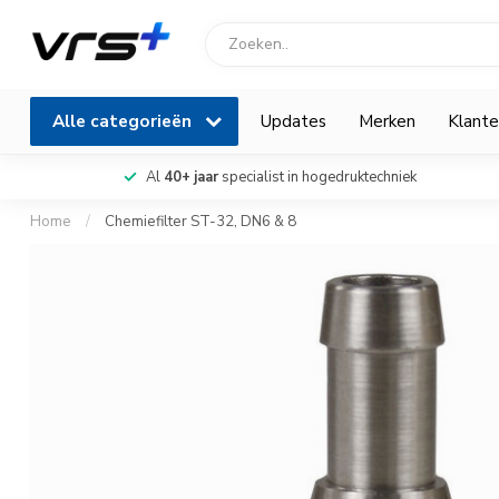
Alle categorieën
Updates
Merken
Klante
Al
40+ jaar
specialist in hogedruktechniek
Home
/
Chemiefilter ST-32, DN6 & 8