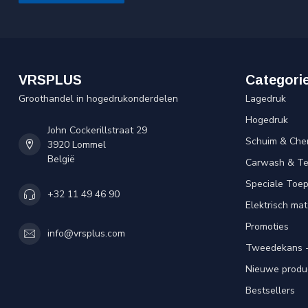
VRSPLUS
Categori
Groothandel in hogedrukonderdelen
Lagedruk
Hogedruk
John Cockerillstraat 29
Schuim & Che
3920 Lommel
België
Carwash & Te
Speciale Toe
+32 11 49 46 90
Elektrisch mat
Promoties
info@vrsplus.com
Tweedekans -
Nieuwe produ
Bestsellers