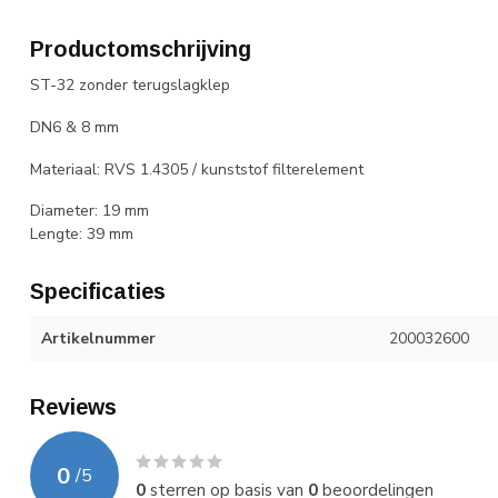
Productomschrijving
ST-32 zonder terugslagklep
DN6 & 8 mm
Materiaal: RVS 1.4305 / kunststof filterelement
Diameter: 19 mm
Lengte: 39 mm
Specificaties
Artikelnummer
200032600
Reviews
0
/
5
0
sterren op basis van
0
beoordelingen