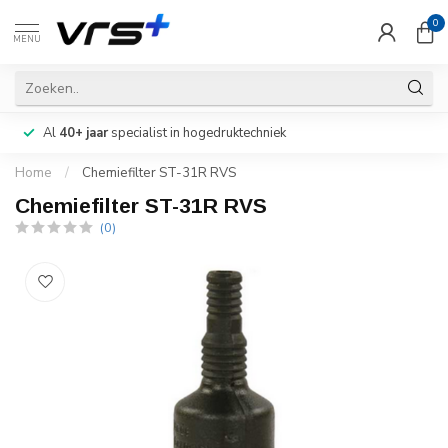
0
MENU
Al
40+ jaar
specialist in hogedruktechniek
Home
/
Chemiefilter ST-31R RVS
Chemiefilter ST-31R RVS
(0)